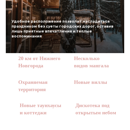
Удобное расположение позволит насладиться
праздником без суеты городских дорог, оставив
лишь приятные впечатления и теплые
воспоминания
20 км от Нижнего
Несколько
Новгорода
видов мангала
Охраняемая
Новые виллы
территория
Новые таунхаусы
Дискотека под
и коттеджи
открытым небом