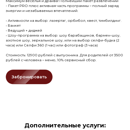
Максимум веселья и драйва! Полнейший пакет развлечений
- Пакет PRO плюс активная часть программы – полный заряд
энергии и незабываемых впечатлений.
• Активности на выбор: лазертаг, орбибол, квест, тимбилдинг.
• Банкет
• Ведущий + диджей
• Шоу-программа на выбор: шоу барабащиков, бармен-шоу,
азотное шоу, зеркальное шоу, или на выбор селфи-будка (2
часа) или Селфи 360 (1 час) или фотограф (3 часа)
Стоимость: 12900 рублей с выпускника. Для родителей от 3500
рублей с человека – меню, 10% сервисный сбор.
Забронировать
Дополнительные услуги: